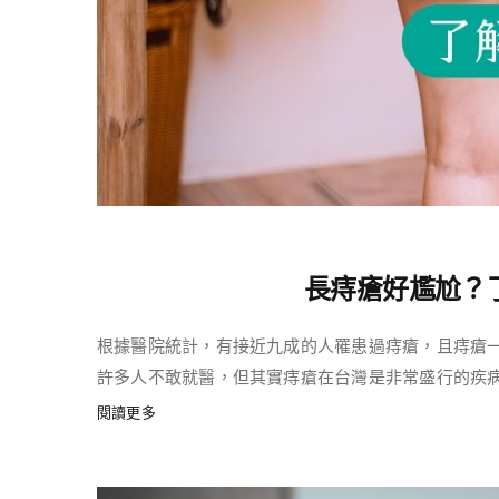
長痔瘡好尷尬？
根據醫院統計，有接近九成的人罹患過痔瘡，且痔瘡
許多人不敢就醫，但其實痔瘡在台灣是非常盛行的疾病，不
閱讀更多