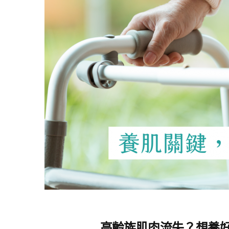
高齡族肌肉流失？想養