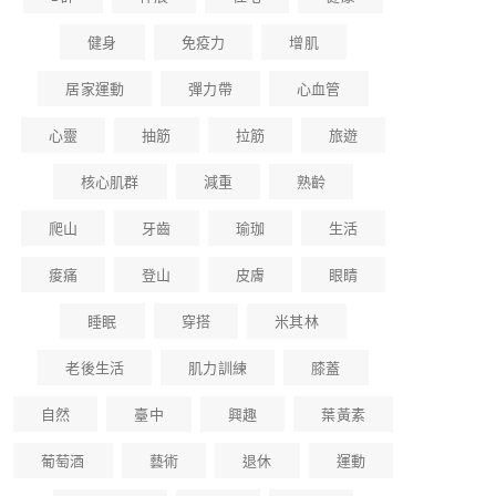
健身
免疫力
增肌
居家運動
彈力帶
心血管
心靈
抽筋
拉筋
旅遊
核心肌群
減重
熟齡
爬山
牙齒
瑜珈
生活
痠痛
登山
皮膚
眼睛
睡眠
穿搭
米其林
老後生活
肌力訓練
膝蓋
自然
臺中
興趣
葉黃素
葡萄酒
藝術
退休
運動