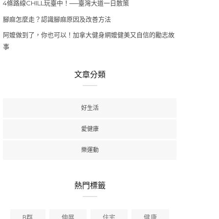
4條路線CHILL玩臺中！──臺灣大道一日散策
腳麻怎麼走？認識腳麻原因及改善方法
阿嬤做到了，你也可以！加拿大健身網嬤健美又自信的勵志故
事
文章分類
好生活
愛健康
樂運動
熱門標籤
B群
伸展
住宅
健康