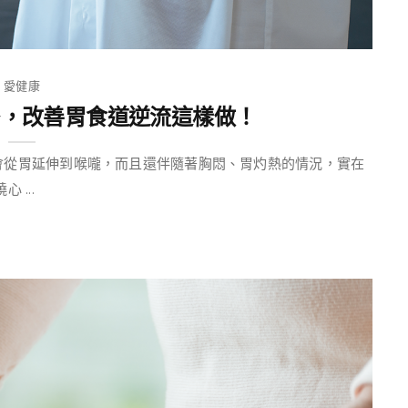
愛健康
多，改善胃食道逆流這樣做！
會從胃延伸到喉嚨，而且還伴隨著胸悶、胃灼熱的情況，實在
...