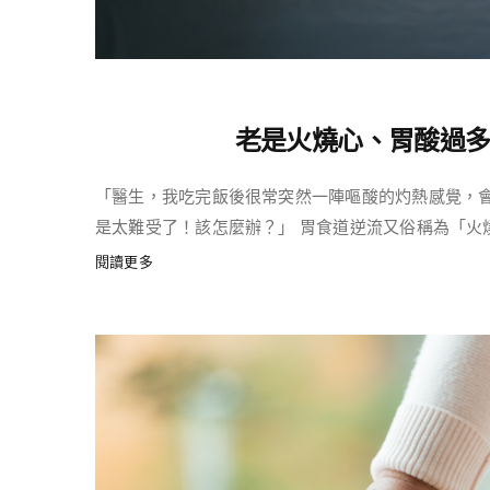
老是火燒心、胃酸過
「醫生，我吃完飯後很常突然一陣嘔酸的灼熱感覺，
是太難受了！該怎麼辦？」 胃食道逆流又俗稱為「火燒心 
閱讀更多