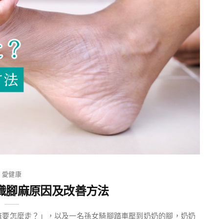
愛健康
識腳麻原因及改善方法
麻要怎麼走？」，以及一名孫女騎腳踏車壓到奶奶的腳，奶奶