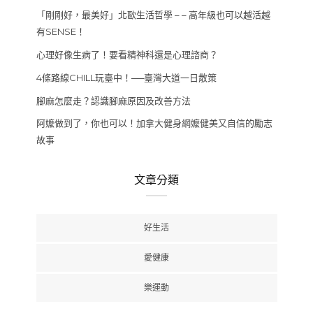
「剛剛好，最美好」北歐生活哲學 – – 高年級也可以越活越
有SENSE！
心理好像生病了！要看精神科還是心理諮商？
4條路線CHILL玩臺中！──臺灣大道一日散策
腳麻怎麼走？認識腳麻原因及改善方法
阿嬤做到了，你也可以！加拿大健身網嬤健美又自信的勵志
故事
文章分類
好生活
愛健康
樂運動