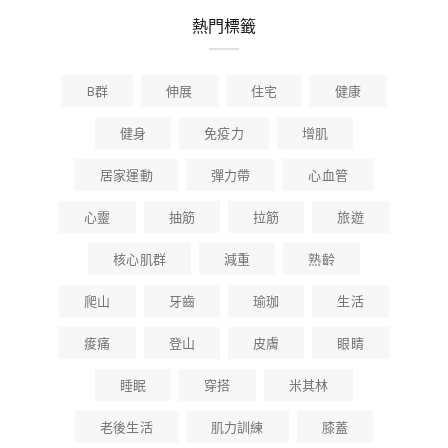
熱門標籤
B群
伸展
住宅
健康
健身
免疫力
增肌
居家運動
彈力帶
心血管
心靈
抽筋
拉筋
旅遊
核心肌群
減重
熟齡
爬山
牙齒
瑜珈
生活
痠痛
登山
皮膚
眼睛
睡眠
穿搭
米其林
老後生活
肌力訓練
膝蓋