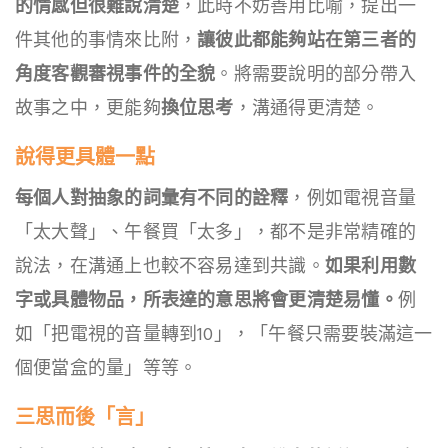
的情感但很難說清楚
，此時不妨善用比喻，提出一
件其他的事情來比附，
讓彼此都能夠站在第三者的
角度客觀審視事件的全貌
。將需要說明的部分帶入
故事之中，更能夠
換位思考
，溝通得更清楚。
說得更具體一點
每個人對抽象的詞彙有不同的詮釋
，例如電視音量
「太大聲」、午餐買「太多」，都不是非常精確的
說法，在溝通上也較不容易達到共識。
如果利用數
字或具體物品，所表達的意思將會更清楚易懂。
例
如「把電視的音量轉到10」，「午餐只需要裝滿這一
個便當盒的量」等等。
三思而後「言」