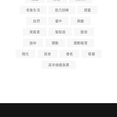
老後生活
肌力訓練
膝蓋
自然
臺中
興趣
葉黃素
葡萄酒
藝術
退休
運動
運動傷害
陽光
飲食
養老
餐廳
高年級健身課