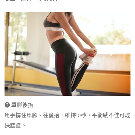
❷ 單腳後抬
用手撐住單腳、往後抬，維持10秒，平衡感不佳可輕
扶牆壁。