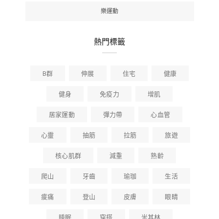
樂運動
熱門標籤
B群
伸展
住宅
健康
健身
免疫力
增肌
居家運動
彈力帶
心血管
心靈
抽筋
拉筋
旅遊
核心肌群
減重
熟齡
爬山
牙齒
瑜珈
生活
痠痛
登山
皮膚
眼睛
睡眠
穿搭
米其林