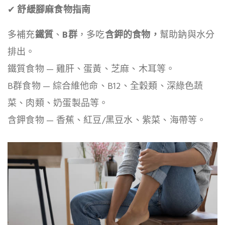
✔
舒緩腳麻食物指南
多補充
鐵質
、
B群
，多吃
含鉀的食物，
幫助鈉與水分
排出。
鐵質食物 — 雞肝、蛋黃、芝麻、木耳等。
B群食物 — 綜合維他命、B12、全穀類、深綠色蔬
菜、肉類、奶蛋製品等。
含鉀食物 — 香蕉、紅豆/黑豆水、紫菜、海帶等。