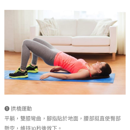
❶ 拱橋運動
平躺，雙膝彎曲，腳指貼於地面，腰部挺直使臀部
懸空，維持30秒後放下。