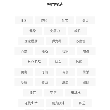
熱門標籤
B群
伸展
住宅
健康
健身
免疫力
增肌
居家運動
彈力帶
心血管
心靈
抽筋
拉筋
旅遊
核心肌群
減重
熟齡
爬山
牙齒
瑜珈
生活
痠痛
登山
皮膚
眼睛
睡眠
穿搭
米其林
老後生活
肌力訓練
膝蓋