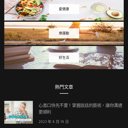
愛健康
樂運動
好生活
熱門文章
心直口快先不要！掌握說話的藝術，讓你溝通
更順利
2023 年 4 月 14 日