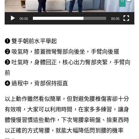
放
器
00:00
00:05
❶ 雙手朝前水平舉起
❷ 吸氣時，膝蓋微彎臀部向後坐，手臂向後擺
❸ 吐氣時，身體回正，核心出力臀部夾緊，手臂向
前
❹ 過程中，背部保持挺直
以上動作雖然看似簡單，但對避免腰椎傷害卻十分
有效唷，大家可以利用時間，在家多多練習，讓身
體慢慢習慣這些動作，下次彎腰拿碗盤、撿東西時
以正確的方式彎腰，就能大幅降低閃到腰的機率