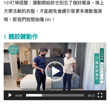
?小叮嚀提醒：運動開始前也別忘了做好暖身、換上
方便活動的衣服，才能避免後續引發更多運動傷害
唷，那我們就開始囉 GO！
1.
髖鉸鏈動作
視
訊
播
放
器
00:00
00:13