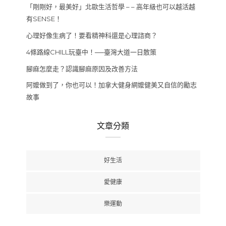
「剛剛好，最美好」北歐生活哲學 – – 高年級也可以越活越
有SENSE！
心理好像生病了！要看精神科還是心理諮商？
4條路線CHILL玩臺中！──臺灣大道一日散策
腳麻怎麼走？認識腳麻原因及改善方法
阿嬤做到了，你也可以！加拿大健身網嬤健美又自信的勵志
故事
文章分類
好生活
愛健康
樂運動