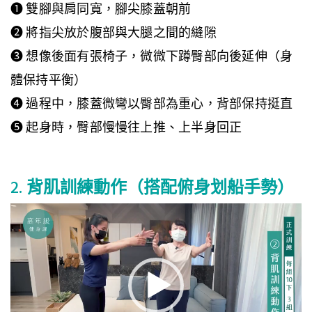
❶ 雙腳與肩同寬，腳尖膝蓋朝前
❷ 將指尖放於腹部與大腿之間的縫隙
❸ 想像後面有張椅子，微微下蹲臀部向後延伸（身
體保持平衡）
❹ 過程中，膝蓋微彎以臀部為重心，背部保持挺直
❺ 起身時，臀部慢慢往上推、上半身回正
2.
背肌訓練動作（搭配俯身划船手勢）
視
訊
播