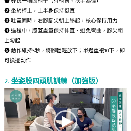
❶ 尋找一穩固椅子（有椅背、扶手為佳）
❷ 坐於椅上，上半身保持挺直
❸ 吐氣同時，右腳腳尖朝上舉起，核心保持用力
❹ 過程中，膝蓋盡量保持伸直、避免彎曲，腳尖朝
上勾起
❺ 動作維持5秒，將腳輕輕放下；單邊重複10下，即
可換邊動作
2.
坐姿股四頭肌訓練（加強版）
視
訊
播