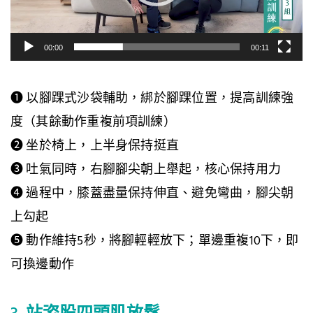
放
器
00:00
00:11
❶ 以腳踝式沙袋輔助，綁於腳踝位置，提高訓練強
度（其餘動作重複前項訓練）
❷ 坐於椅上，上半身保持挺直
❸ 吐氣同時，右腳腳尖朝上舉起，核心保持用力
❹ 過程中，膝蓋盡量保持伸直、避免彎曲，腳尖朝
上勾起
❺ 動作維持5秒，將腳輕輕放下；單邊重複10下，即
可換邊動作