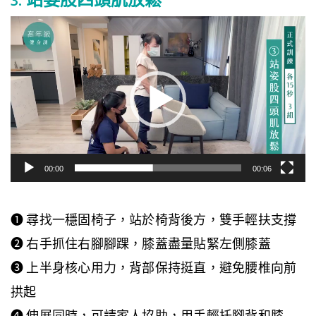
3.
站姿股四頭肌放鬆
視
訊
播
放
器
00:00
00:06
❶ 尋找一穩固椅子，站於椅背後方，雙手輕扶支撐
❷ 右手抓住右腳腳踝，膝蓋盡量貼緊左側膝蓋
❸ 上半身核心用力，背部保持挺直，避免腰椎向前
拱起