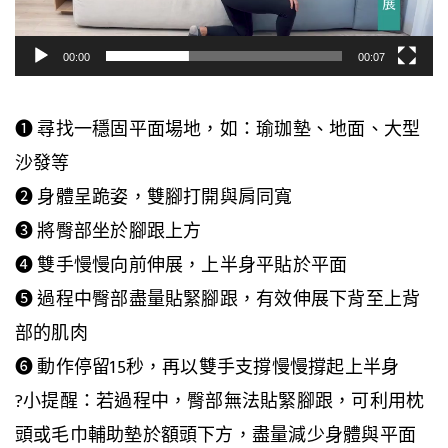
器
00:00
00:07
❶ 尋找一穩固平面場地，如：瑜珈墊、地面、大型
沙發等
❷ 身體呈跪姿，雙腳打開與肩同寬
❸ 將臀部坐於腳跟上方
❹ 雙手慢慢向前伸展，上半身平貼於平面
❺ 過程中臀部盡量貼緊腳跟，有效伸展下背至上背
部的肌肉
❻ 動作停留15秒，再以雙手支撐慢慢撐起上半身
?小提醒：若過程中，臀部無法貼緊腳跟，可利用枕
頭或毛巾輔助墊於額頭下方，盡量減少身體與平面