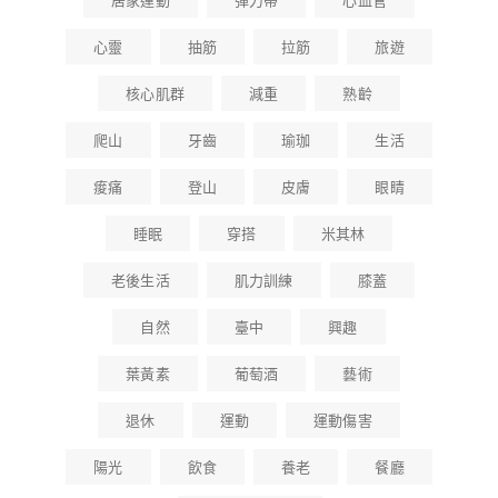
居家運動
彈力帶
心血管
心靈
抽筋
拉筋
旅遊
核心肌群
減重
熟齡
爬山
牙齒
瑜珈
生活
痠痛
登山
皮膚
眼睛
睡眠
穿搭
米其林
老後生活
肌力訓練
膝蓋
自然
臺中
興趣
葉黃素
葡萄酒
藝術
退休
運動
運動傷害
陽光
飲食
養老
餐廳