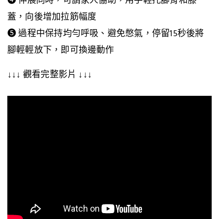
❹ 伸展同時，可請家人協助，用手輕托腳背和膝
蓋，向後增加拉筋幅度
❺ 過程中保持均勻呼吸、避免憋氣，停留15秒後將
腳輕輕放下，即可換邊動作
↓↓↓ 觀看完整影片 ↓↓↓