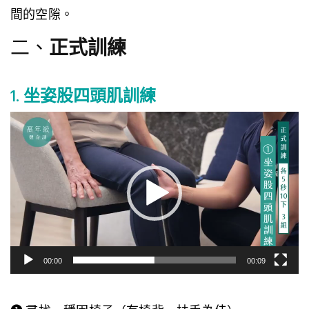
間的空隙。
二、
正式訓練
1.
坐姿股四頭肌訓練
視
訊
播
放
器
00:00
00:09