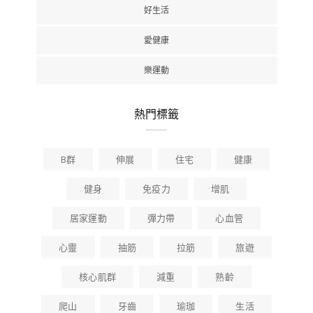
好生活
愛健康
樂運動
熱門標籤
B群
伸展
住宅
健康
健身
免疫力
增肌
居家運動
彈力帶
心血管
心靈
抽筋
拉筋
旅遊
核心肌群
減重
熟齡
爬山
牙齒
瑜珈
生活