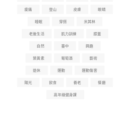
痠痛
登山
皮膚
眼睛
睡眠
穿搭
米其林
老後生活
肌力訓練
膝蓋
自然
臺中
興趣
葉黃素
葡萄酒
藝術
退休
運動
運動傷害
陽光
飲食
養老
餐廳
高年級健身課