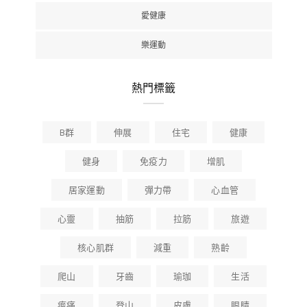
愛健康
樂運動
熱門標籤
B群
伸展
住宅
健康
健身
免疫力
增肌
居家運動
彈力帶
心血管
心靈
抽筋
拉筋
旅遊
核心肌群
減重
熟齡
爬山
牙齒
瑜珈
生活
痠痛
登山
皮膚
眼睛