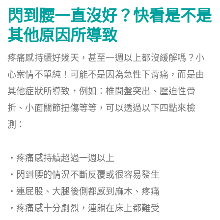
閃到腰一直沒好？快看是不是
其他原因所導致
疼痛感持續好幾天，甚至一週以上都沒緩解嗎？小
心案情不單純！可能不是因為急性下背痛，而是由
其他症狀所導致，例如：椎間盤突出、壓迫性骨
折、小面關節扭傷等等，可以透過以下四點來檢
測：
・疼痛感持續超過一週以上
・閃到腰的情況不斷反覆或很容易發生
・連屁股、大腿後側都感到麻木、疼痛
・疼痛感十分劇烈，連躺在床上都難受