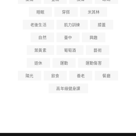
睡眠
穿搭
米其林
老後生活
肌力訓練
膝蓋
自然
臺中
興趣
葉黃素
葡萄酒
藝術
退休
運動
運動傷害
陽光
飲食
養老
餐廳
高年級健身課