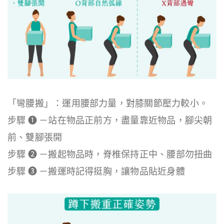
「彎腰搬」：運用腰部力量，對膝關節壓力較小。
步驟 ❶ －站在物品正前方，盡量靠近物品，腳尖朝
前、雙腳張開
步驟 ❷ －搬起物品時，脊椎保持正中、腰部勿扭曲
步驟 ❸ －搬運時記得挺胸，讓物品貼近身體