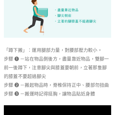
「蹲下搬」：運用腿部力量，對腰部壓力較小。
步驟 ❶ －站在物品側後方，盡量靠近物品，雙腳一
前一後蹲下，注意腳尖與膝蓋要朝前，立著那隻腳
的膝蓋不要超過腳尖
步驟 ❷ －搬起物品時，脊椎保持正中、腰部勿扭曲
步驟 ❸ －搬運時記得挺胸，讓物品貼近身體