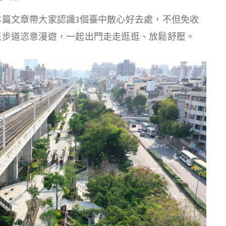
篇文章帶大家認識3個臺中散心好去處，不但免收
區步道恣意漫遊，一起出門走走逛逛、放鬆舒壓。