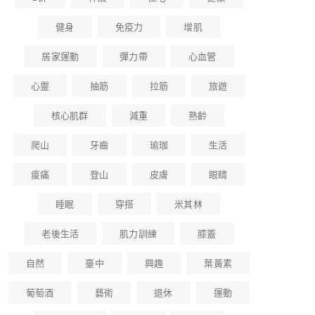
健身
免疫力
增肌
居家運動
彈力帶
心血管
心靈
抽筋
拉筋
旅遊
核心肌群
減重
熟齡
爬山
牙齒
瑜珈
生活
痠痛
登山
皮膚
眼睛
睡眠
穿搭
米其林
老後生活
肌力訓練
膝蓋
自然
臺中
興趣
葉黃素
葡萄酒
藝術
退休
運動