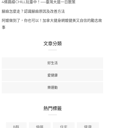
4條路線CHILL玩臺中！──臺灣大道一日散策
腳麻怎麼走？認識腳麻原因及改善方法
阿嬤做到了，你也可以！加拿大健身網嬤健美又自信的勵志故
事
文章分類
好生活
愛健康
樂運動
熱門標籤
B群
伸展
住宅
健康