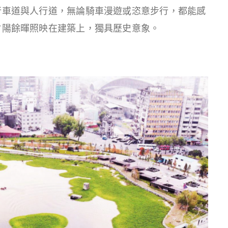
行車道與人行道，無論騎車漫遊或恣意步行，都能感
夕陽餘暉照映在建築上，獨具歷史意象。