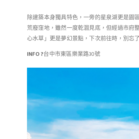
除建築本身獨具特色，一旁的星泉湖更是園
荒廢窪地，雖然一度乾涸見底，但經過市府
心水草」更是夢幻景點，下次前往時，別忘
INFO
?
台中市東區樂業路30號