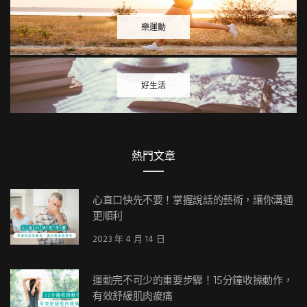
樂運動
好生活
熱門文章
心直口快先不要！掌握說話的藝術，讓你溝通
更順利
2023 年 4 月 14 日
運動完不可少的重要步驟！15分鐘收操動作，
有效舒緩肌肉痠痛