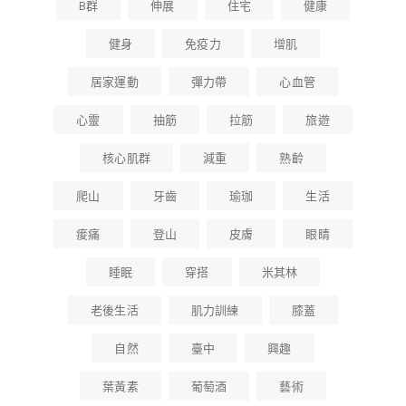
B群
伸展
住宅
健康
健身
免疫力
增肌
居家運動
彈力帶
心血管
心靈
抽筋
拉筋
旅遊
核心肌群
減重
熟齡
爬山
牙齒
瑜珈
生活
痠痛
登山
皮膚
眼睛
睡眠
穿搭
米其林
老後生活
肌力訓練
膝蓋
自然
臺中
興趣
葉黃素
葡萄酒
藝術