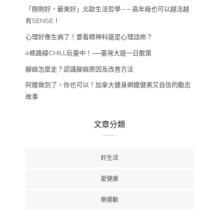
「剛剛好，最美好」北歐生活哲學 – – 高年級也可以越活越
有SENSE！
心理好像生病了！要看精神科還是心理諮商？
4條路線CHILL玩臺中！──臺灣大道一日散策
腳麻怎麼走？認識腳麻原因及改善方法
阿嬤做到了，你也可以！加拿大健身網嬤健美又自信的勵志
故事
文章分類
好生活
愛健康
樂運動