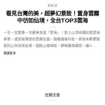
好生活
看見台灣的美，超夢幻景致！置身雲霧
中彷如仙境，全台TOP3雲海
一生一定要看一次最美浪漫「雲海」！登上山頂收藏壯闊雲海
美景，感受被薄透的雲霧包圍，晨曦緩緩升起，將原本鬱鬱蒼
蒼的山林染得金黃，遠眺山稜綿延、群峰疊嶺層巒，讓人 ...
閱讀更多
近期文章