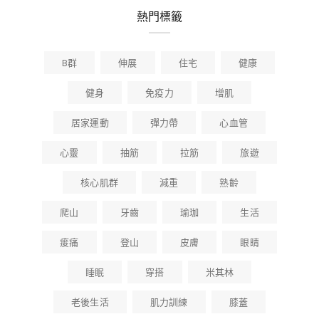
熱門標籤
B群
伸展
住宅
健康
健身
免疫力
增肌
居家運動
彈力帶
心血管
心靈
抽筋
拉筋
旅遊
核心肌群
減重
熟齡
爬山
牙齒
瑜珈
生活
痠痛
登山
皮膚
眼睛
睡眠
穿搭
米其林
老後生活
肌力訓練
膝蓋